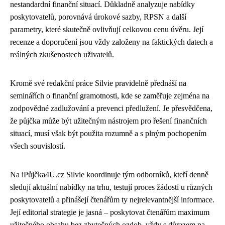
nestandardní finanční situací. Důkladně analyzuje nabídky
poskytovatelů, porovnává úrokové sazby, RPSN a další
parametry, které skutečně ovlivňují celkovou cenu úvěru. Její
recenze a doporučení jsou vždy založeny na faktických datech a
reálných zkušenostech uživatelů.
Kromě své redakční práce Silvie pravidelně přednáší na
seminářích o finanční gramotnosti, kde se zaměřuje zejména na
zodpovědné zadlužování a prevenci předlužení. Je přesvědčena,
že půjčka může být užitečným nástrojem pro řešení finančních
situací, musí však být použita rozumně a s plným pochopením
všech souvislostí.
Na iPůjčka4U.cz Silvie koordinuje tým odborníků, kteří denně
sledují aktuální nabídky na trhu, testují proces žádosti u různých
poskytovatelů a přinášejí čtenářům ty nejrelevantnější informace.
Její editorial strategie je jasná – poskytovat čtenářům maximum
užitečného obsahu bez zbytečných ozdob, vždy s důrazem na