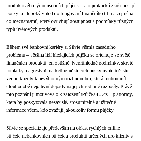
produktového týmu osobních půjček. Tato praktická zkušenost jí
poskytla hluboký vhled do fungování finančního trhu a zejména
do mechanismů, které ovlivňují dostupnost a podmínky různých
typů úvěrových produktů.
Během své bankovní kariéry si Silvie všimla zásadního
problému – většina lidí hledajících půjčku se orientuje ve světě
finančních produktů jen obtížně. Neprůhledné podmínky, skryté
poplatky a agresivní marketing některých poskytovatelů často
vedou klienty k nevýhodným rozhodnutím, která mohou mít
dlouhodobé negativní dopady na jejich rodinné rozpočty. Právě
toto poznání ji motivovalo k založení iPůjčka4U.cz – platformy,
která by poskytovala nezávislé, srozumitelné a užitečné
informace všem, kdo zvažují jakoukoliv formu půjčky.
Silvie se specializuje především na oblast rychlých online
půjček, nebankovních půjček a produktů určených pro klienty s