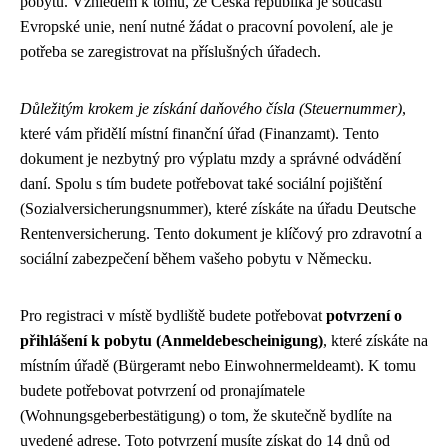
pobytu. Vzhledem k tomu, že Česká republika je součástí
Evropské unie, není nutné žádat o pracovní povolení, ale je
potřeba se zaregistrovat na příslušných úřadech.
Důležitým krokem je získání daňového čísla (Steuernummer)
,
které vám přidělí místní finanční úřad (Finanzamt). Tento
dokument je nezbytný pro výplatu mzdy a správné odvádění
daní. Spolu s tím budete potřebovat také sociální pojištění
(Sozialversicherungsnummer), které získáte na úřadu Deutsche
Rentenversicherung. Tento dokument je klíčový pro zdravotní a
sociální zabezpečení během vašeho pobytu v Německu.
Pro registraci v místě bydliště budete potřebovat
potvrzení o
přihlášení k pobytu (Anmeldebescheinigung)
, které získáte na
místním úřadě (Bürgeramt nebo Einwohnermeldeamt). K tomu
budete potřebovat potvrzení od pronajímatele
(Wohnungsgeberbestätigung) o tom, že skutečně bydlíte na
uvedené adrese. Toto potvrzení musíte získat do 14 dnů od