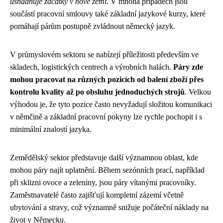
usnadňuje začátky v nové zemi
. V mnoha případech jsou
součástí pracovní smlouvy také základní jazykové kurzy, které
pomáhají párům postupně zvládnout německý jazyk.
V průmyslovém sektoru se nabízejí příležitosti především ve
skladech, logistických centrech a výrobních halách.
Páry zde
mohou pracovat na různých pozicích od balení zboží přes
kontrolu kvality až po obsluhu jednoduchých strojů
. Velkou
výhodou je, že tyto pozice často nevyžadují složitou komunikaci
v němčině a základní pracovní pokyny lze rychle pochopit i s
minimální znalostí jazyka.
Zemědělský sektor představuje další významnou oblast, kde
mohou páry najít uplatnění. Během sezónních prací, například
při sklizni ovoce a zeleniny, jsou páry vítanými pracovníky.
Zaměstnavatelé často zajišťují kompletní zázemí včetně
ubytování a stravy, což významně snižuje počáteční náklady na
život v Německu.