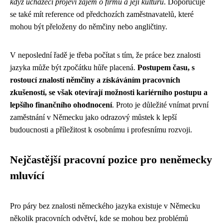
když uchazeči projeví zájem o firmu a její kulturu
. Doporučuje
se také mít reference od předchozích zaměstnavatelů, které
mohou být přeloženy do němčiny nebo angličtiny.
V neposlední řadě je třeba počítat s tím, že práce bez znalosti
jazyka může být zpočátku hůře placená.
Postupem času, s
rostoucí znalostí němčiny a získáváním pracovních
zkušeností, se však otevírají možnosti kariérního postupu a
lepšího finančního ohodnocení
. Proto je důležité vnímat první
zaměstnání v Německu jako odrazový můstek k lepší
budoucnosti a příležitost k osobnímu i profesnímu rozvoji.
Nejčastější pracovní pozice pro neněmecky
mluvící
Pro páry bez znalosti německého jazyka existuje v Německu
několik pracovních odvětví, kde se mohou bez problémů