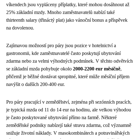
víkendech jsou vypláceny příplatky, které mohou dosáhnout až
25% základní mzdy. Mnoho zaměstnavatelů nabízí také
thirteenth salary (třináctý plat) jako vánoční bonus a příspěvek
na dovolenou.
Zajímavou možností pro páry jsou pozice v hotelnictví a
gastronomii, kde zaměstnavatelé často poskytují ubytování
zdarma nebo za velmi výhodných podmínek. V těchto odvětvích
se základní mzda pohybuje okolo
2000-2200 eur měsíčně
,
přičemž je běžné dostávat spropitné, které může měsíční příjem
navýšit o dalších 200-400 eur.
Pro páry pracující v zemědělství, zejména při sezónních pracích,
je typická mzda od 11 do 14 eur na hodinu, ale velkou výhodou
je často poskytované ubytování přímo na farmě. Některé
zemědělské podniky nabízejí také stravu zdarma, což významně
snižuje životní náklady. V masokombinátech a potravinářských