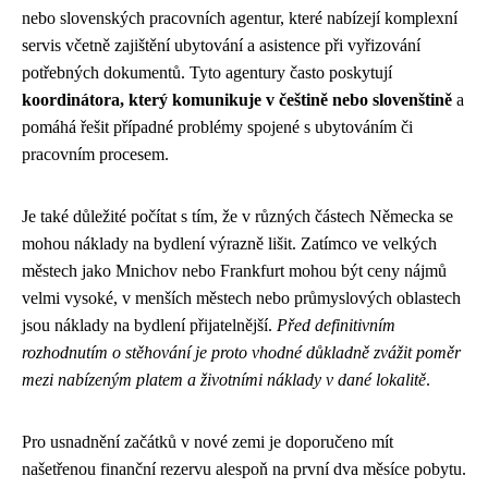
nebo slovenských pracovních agentur, které nabízejí komplexní
servis včetně zajištění ubytování a asistence při vyřizování
potřebných dokumentů. Tyto agentury často poskytují
koordinátora, který komunikuje v češtině nebo slovenštině
a
pomáhá řešit případné problémy spojené s ubytováním či
pracovním procesem.
Je také důležité počítat s tím, že v různých částech Německa se
mohou náklady na bydlení výrazně lišit. Zatímco ve velkých
městech jako Mnichov nebo Frankfurt mohou být ceny nájmů
velmi vysoké, v menších městech nebo průmyslových oblastech
jsou náklady na bydlení přijatelnější.
Před definitivním
rozhodnutím o stěhování je proto vhodné důkladně zvážit poměr
mezi nabízeným platem a životními náklady v dané lokalitě
.
Pro usnadnění začátků v nové zemi je doporučeno mít
našetřenou finanční rezervu alespoň na první dva měsíce pobytu.