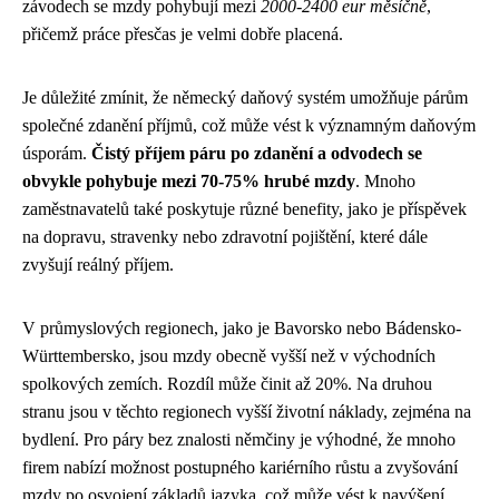
závodech se mzdy pohybují mezi
2000-2400 eur měsíčně
,
přičemž práce přesčas je velmi dobře placená.
Je důležité zmínit, že německý daňový systém umožňuje párům
společné zdanění příjmů, což může vést k významným daňovým
úsporám.
Čistý příjem páru po zdanění a odvodech se
obvykle pohybuje mezi 70-75% hrubé mzdy
. Mnoho
zaměstnavatelů také poskytuje různé benefity, jako je příspěvek
na dopravu, stravenky nebo zdravotní pojištění, které dále
zvyšují reálný příjem.
V průmyslových regionech, jako je Bavorsko nebo Bádensko-
Württembersko, jsou mzdy obecně vyšší než v východních
spolkových zemích. Rozdíl může činit až 20%. Na druhou
stranu jsou v těchto regionech vyšší životní náklady, zejména na
bydlení. Pro páry bez znalosti němčiny je výhodné, že mnoho
firem nabízí možnost postupného kariérního růstu a zvyšování
mzdy po osvojení základů jazyka, což může vést k navýšení