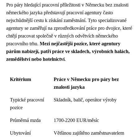
Pro páry hledající pracovní příležitosti v Německu bez znalosti
německého jazyka představují pracovní agentury často
nejschůdnější cestu k získání zaměstnání. Tyto specializované
agentury se zaměřují na zprostředkování práce pro dvojice, které
chtějí pracovat společně v různých odvětvích německého
pracovního trhu.
Mezi nejčastější pozice, které agentury
párům nabízejí, patří práce ve skladech, výrobních halách,
zemědělství nebo hotelnictví
.
Kritérium
Práce v Německu pro páry bez
znalosti jazyka
Typické pracovní
Skladník, balič, operátor výroby
pozice
Průměrná mzda
1700-2200 EUR/měsíc
Ubytování
Většinou zajištěno zaměstnavatelem