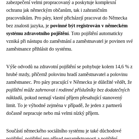
zabezpečení velmi propracovaný a poskytuje komplexní
ochranu jak německým občanům, tak i zahraničním
pracovníkům. Pro páry, které přicházejí pracovat do Německa
bez znalosti jazyka, je
povinné být registrován v německém
systému zdravotního pojištění
. Toto pojištění automaticky
vzniká při nástupu do zaměstnání a zaměstnavatel je povinen své
zaměstnance přihlásit do systému.
Výše odvodů na zdravotní pojištění se pohybuje kolem 14,6 % z
hrubé mzdy, přičemž polovinu hradí zaměstnavatel a polovinu
zaměstnanec. Pro páry pracující v Německu je důležité vědět, že
pojištění může zahrnovat i rodinné příslušníky bez dodatečných
nákladů
, pokud nemají vlastní příjem přesahující stanovený
limit. To je výhodné zejména v případě, že jeden z partnerů
dočasně nepracuje nebo má velmi nízký příjem.
Součástí německého sociálního systému je také důchodové
pojištění, pojištění pro případ nezaměstnanosti a pojištění