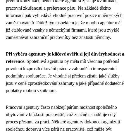
prvotní konzultací, během které agentura zjišťuje kvalifikaci,
pracovní zkušenosti a preference páru. Na základě těchto
informací pak vyhledává vhodné pracovní pozice u německých
zaměstnavatelů. Důležitým aspektem je, že mnoho agentur má
již etablované vztahy s německými firmami, které jsou zvyklé
zaměstnávat zahraniční pracovníky bez znalosti němčiny.
Při výběru agentury je klíčové ověřit si její důvěryhodnost a
reference
. Spolehlivá agentura by měla mít všechna potřebná
povolení k zprostředkování práce v zahraničí a transparentní
podmínky spolupráce. Je vhodné si předem zjistit, jaké služby
jsou v ceně zprostředkování zahrnuty a jaké případné dodatečné
poplatky mohou vzniknout.
Pracovní agentury často nabízejí párům možnost společného
ubytování v blízkosti pracoviště, což značně usnadňuje celý
proces přesunu za prací. Některé agentury dokonce organizují
společnou dopravu více párů na pracoviště, což může být