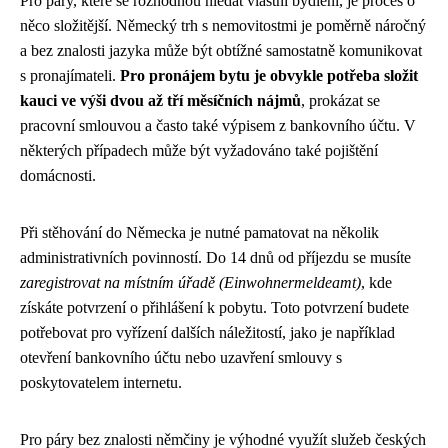
Pro páry, které se rozhodnou hledat vlastní bydlení, je proces o
něco složitější. Německý trh s nemovitostmi je poměrně náročný
a bez znalosti jazyka může být obtížné samostatně komunikovat
s pronajímateli.
Pro pronájem bytu je obvykle potřeba složit
kauci ve výši dvou až tří měsíčních nájmů
, prokázat se
pracovní smlouvou a často také výpisem z bankovního účtu. V
některých případech může být vyžadováno také pojištění
domácnosti.
Při stěhování do Německa je nutné pamatovat na několik
administrativních povinností. Do 14 dnů od příjezdu se musíte
zaregistrovat na místním úřadě (Einwohnermeldeamt)
, kde
získáte potvrzení o přihlášení k pobytu. Toto potvrzení budete
potřebovat pro vyřízení dalších náležitostí, jako je například
otevření bankovního účtu nebo uzavření smlouvy s
poskytovatelem internetu.
Pro páry bez znalosti němčiny je výhodné využít služeb českých