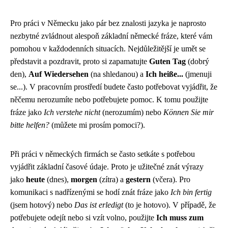
Pro práci v Německu jako pár bez znalosti jazyka je naprosto
nezbytné zvládnout alespoň základní německé fráze, které vám
pomohou v každodenních situacích. Nejdůležitější je umět se
představit a pozdravit, proto si zapamatujte
Guten Tag
(dobrý
den),
Auf Wiedersehen
(na shledanou) a
Ich heiße...
(jmenuji
se...). V pracovním prostředí budete často potřebovat vyjádřit, že
něčemu nerozumíte nebo potřebujete pomoc. K tomu použijte
fráze jako
Ich verstehe nicht
(nerozumím) nebo
Können Sie mir
bitte helfen?
(můžete mi prosím pomoci?).
Při práci v německých firmách se často setkáte s potřebou
vyjádřit základní časové údaje. Proto je užitečné znát výrazy
jako
heute
(dnes),
morgen
(zítra) a
gestern
(včera). Pro
komunikaci s nadřízenými se hodí znát fráze jako
Ich bin fertig
(jsem hotový) nebo
Das ist erledigt
(to je hotovo). V případě, že
potřebujete odejít nebo si vzít volno, použijte
Ich muss zum