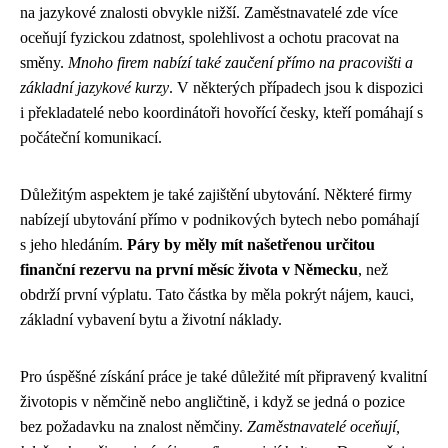
na jazykové znalosti obvykle nižší. Zaměstnavatelé zde více
oceňují fyzickou zdatnost, spolehlivost a ochotu pracovat na
směny.
Mnoho firem nabízí také zaučení přímo na pracovišti a
základní jazykové kurzy
. V některých případech jsou k dispozici
i překladatelé nebo koordinátoři hovořící česky, kteří pomáhají s
počáteční komunikací.
Důležitým aspektem je také zajištění ubytování. Některé firmy
nabízejí ubytování přímo v podnikových bytech nebo pomáhají
s jeho hledáním.
Páry by měly mít našetřenou určitou
finanční rezervu na první měsíc života v Německu
, než
obdrží první výplatu. Tato částka by měla pokrýt nájem, kauci,
základní vybavení bytu a životní náklady.
Pro úspěšné získání práce je také důležité mít připravený kvalitní
životopis v němčině nebo angličtině, i když se jedná o pozice
bez požadavku na znalost němčiny.
Zaměstnavatelé oceňují,