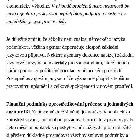
ekonomicky výhodné.
V případě problémů nebo nejasností by
měla agentura poskytovat nepřetržitou podporu a asistenci v
mateřském jazyce pracovníků
.
Je důležité zmínit, že ačkoliv není znalost německého jazyka
podmínkou, většina agentur doporučuje alespoň základní
jazykovou přípravu. Některé agentury dokonce nabízejí základní
jazykové kurzy nebo materiály pro samostudium, které mohou
párům pomoci v počáteční orientaci v německém prostředí.
Postupné osvojování jazyka může významně přispět k lepšímu
pracovnímu uplatnění a celkové spokojenosti v novém prostředí.
Finanční podmínky zprostředkování práce se u jednotlivých
agentur liší
. Zatímco některé si účtují jednorázový poplatek za
zprostředkování, jiné mohou požadovat procento z první výplaty
nebo měsíční poplatek za poskytované služby. Je proto důležité
si předem důkladně prostudovat všechny smluvní podmínky a