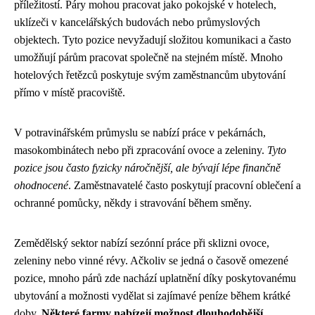
příležitostí. Páry mohou pracovat jako pokojské v hotelech,
uklízeči v kancelářských budovách nebo průmyslových
objektech. Tyto pozice nevyžadují složitou komunikaci a často
umožňují párům pracovat společně na stejném místě. Mnoho
hotelových řetězců poskytuje svým zaměstnancům ubytování
přímo v místě pracoviště.
V potravinářském průmyslu se nabízí práce v pekárnách,
masokombinátech nebo při zpracování ovoce a zeleniny.
Tyto
pozice jsou často fyzicky náročnější, ale bývají lépe finančně
ohodnocené
. Zaměstnavatelé často poskytují pracovní oblečení a
ochranné pomůcky, někdy i stravování během směny.
Zemědělský sektor nabízí sezónní práce při sklizni ovoce,
zeleniny nebo vinné révy. Ačkoliv se jedná o časově omezené
pozice, mnoho párů zde nachází uplatnění díky poskytovanému
ubytování a možnosti vydělat si zajímavé peníze během krátké
doby.
Některé farmy nabízejí možnost dlouhodobější