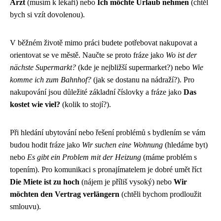
Arzt
(musím k lékaři) nebo
Ich möchte Urlaub nehmen
(chtěl
bych si vzít dovolenou).
V běžném životě mimo práci budete potřebovat nakupovat a
orientovat se ve městě. Naučte se proto fráze jako
Wo ist der
nächste Supermarkt?
(kde je nejbližší supermarket?) nebo
Wie
komme ich zum Bahnhof?
(jak se dostanu na nádraží?). Pro
nakupování jsou důležité základní číslovky a fráze jako
Das
kostet wie viel?
(kolik to stojí?).
Při hledání ubytování nebo řešení problémů s bydlením se vám
budou hodit fráze jako
Wir suchen eine Wohnung
(hledáme byt)
nebo
Es gibt ein Problem mit der Heizung
(máme problém s
topením). Pro komunikaci s pronajímatelem je dobré umět říct
Die Miete ist zu hoch
(nájem je příliš vysoký) nebo
Wir
möchten den Vertrag verlängern
(chtěli bychom prodloužit
smlouvu).