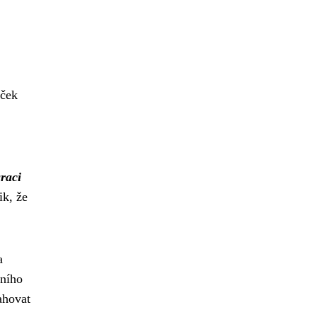
aček
raci
k, že
a
tního
ahovat