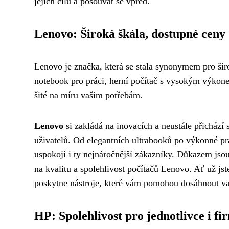
jejich cílů a posouvat se vpřed.
Lenovo: Široká škála, dostupné ceny
Lenovo je značka, která se stala synonymem pro ši
notebook pro práci, herní počítač s vysokým výkone
šité na míru vašim potřebám.
Lenovo
si zakládá na inovacích a neustále přichází 
uživatelů. Od elegantních ultrabooků po výkonné pr
uspokojí i ty nejnáročnější zákazníky. Důkazem jsou
na kvalitu a spolehlivost počítačů Lenovo. Ať už js
poskytne nástroje, které vám pomohou dosáhnout vaš
HP: Spolehlivost pro jednotlivce i fi