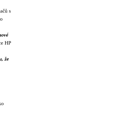
tačů s
bo
nové
ce HP
u, že
ko