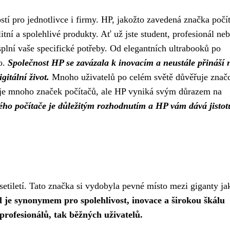
ostí pro jednotlivce i firmy. HP, jakožto zavedená značka počí
itní a spolehlivé produkty. Ať už jste student, profesionál ne
splní vaše specifické potřeby. Od elegantních ultrabooků po
o.
Společnost HP se zavázala k inovacím a neustále přináší 
gitální život.
Mnoho uživatelů po celém světě důvěřuje znač
stuje mnoho značek počítačů, ale HP vyniká svým důrazem na
ho počítače je důležitým rozhodnutím a HP vám dává jistot
setiletí. Tato značka si vydobyla pevné místo mezi giganty ja
l je synonymem pro spolehlivost, inovace a širokou škálu
profesionálů, tak běžných uživatelů.