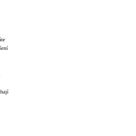
áte
šení
t
hají