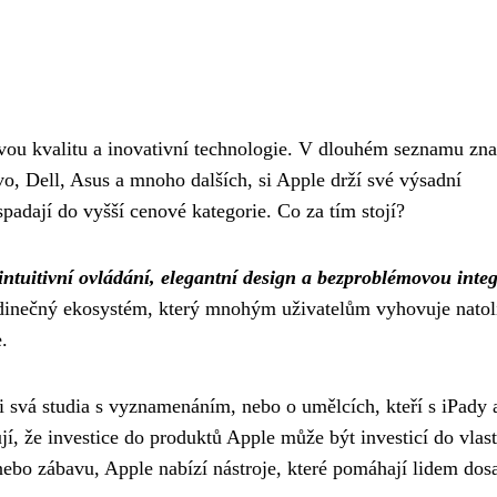
u kvalitu a inovativní technologie. V dlouhém seznamu zn
, Dell, Asus a mnoho dalších, si Apple drží své výsadní
spadají do vyšší cenové kategorie. Co za tím stojí?
intuitivní ovládání, elegantní design a bezproblémovou integ
dinečný ekosystém, který mnohým uživatelům vyhovuje natoli
.
 svá studia s vyznamenáním, nebo o umělcích, kteří s iPady 
jí, že investice do produktů Apple může být investicí do vlas
nebo zábavu, Apple nabízí nástroje, které pomáhají lidem dos