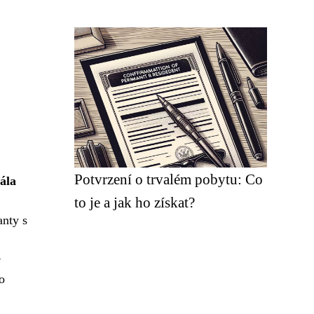
Potvrzení o trvalém pobytu: Co
ála
to je a jak ho získat?
anty s
e
o