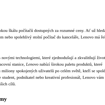
rokou škálu počítačů dostupných za rozumné ceny. Ať už hled
m nebo spolehlivý stolní počítač do kanceláře, Lenovo má ře
s novými technologiemi, které zjednodušují a zkvalitňují živo
acovní stanice,
Lenovo
nabízí širokou paletu produktů, které
 miliony spokojených uživatelů po celém světě, kteří se spolé
te student, podnikatel nebo kreativní profesionál, Lenovo vám
ich cílů.
rmy