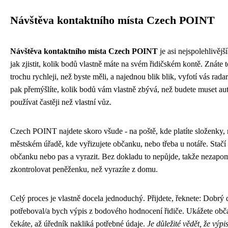
Návštěva kontaktního místa Czech POINT
Návštěva kontaktního místa Czech POINT
je asi nejspolehlivějš
jak zjistit, kolik bodů vlastně máte na svém řidičském kontě. Znáte t
trochu rychleji, než byste měli, a najednou blik blik, vyfotí vás rada
pak přemýšlíte, kolik bodů vám vlastně zbývá, než budete muset au
používat častěji než vlastní vůz.
Czech POINT najdete skoro všude - na poště, kde platíte složenky,
městském úřadě, kde vyřizujete občanku, nebo třeba u notáře. Stačí s
občanku nebo pas a vyrazit. Bez dokladu to nepůjde, takže nezapo
zkontrolovat peněženku, než vyrazíte z domu.
Celý proces je vlastně docela jednoduchý. Přijdete, řeknete: Dobrý 
potřeboval/a bych výpis z bodového hodnocení řidiče. Ukážete obč
čekáte, až úředník nakliká potřebné údaje.
Je důležité vědět, že výp