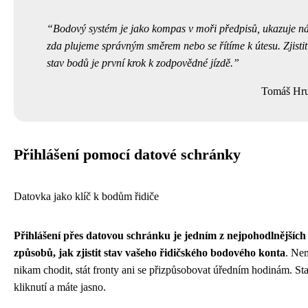
Bodový systém je jako kompas v moři předpisů, ukazuje n
zda plujeme správným směrem nebo se řítíme k útesu. Zjistit
stav bodů je první krok k zodpovědné jízdě.
Tomáš Hr
Přihlášení pomocí datové schránky
Datovka jako klíč k bodům řidiče
Přihlášení přes datovou schránku je jedním z nejpohodlnějších
způsobů, jak zjistit stav vašeho řidičského bodového konta
. Ne
nikam chodit, stát fronty ani se přizpůsobovat úředním hodinám. Sta
kliknutí a máte jasno.