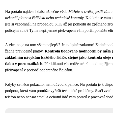
Na portálu najdete i další užitečné věci.
Můžete si ověřit, jestli vám
nekončí platnost řidičáku nebo technické kontroly.
Kolikrát se vám s
jste si vzpomněli na propadlou STK až při pohledu do zpětného zrc
policejní auto? Tyhle nepříjemné překvapení vám portál pomůže eli
A víte, co je na tom všem nejlepší? Je to úplně zadarmo! Žádné pop
žádné pravidelné platby.
Kontrola bodového hodnocení by měla p
základním návykům každého řidiče, stejně jako kontrola oleje
tlaku v pneumatikách.
Pár kliknutí vás může uchránit od nepříje
překvapení v podobě odebraného řidičáku.
Kdyby se něco pokazilo, není důvod k panice. Na portálu je k dispo
podpora, která vám pomůže vyřešit technické problémy. Stačí zved
telefon nebo napsat email a ochotní lidé vám poradí v pracovní době