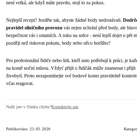
není velká, ale když máte pravdu, stojí to za pokus.
Nejlepší recept? Jezděte tak, abyste žádné body nedostávali.
Dodrž
pravidel silničního provozu
vás nejen uchrání před body, ale hlav
bezpečnost vás i ostatních. A ruku na srdce - není lepší dojet o pět 
později než riskovat pokutu, body nebo něco horšího?
Pro profesionální řidiče nebo lidi, kteří auto potřebují k práci, je ka
na kontě noční můrou. Vždyť přijít o řidičák může znamenat i přijít
živobytí. Proto nezapomínejte své bodové konto pravidelně kontrol
včas reagovat.
Našli jste v článku chybu?
Kontaktujte nás
Publikováno: 23. 05. 2026
Kategor