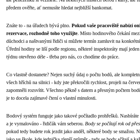
předem ověřte, ať nemusíte hledat nejbližší bankomat.
Znáte to - na úřadech bývá plno.
Pokud vaše pracoviště nabízí on
rezervace, rozhodně toho využijte
. Místo hodinového čekání mez
důchodci a naštvanými řidiči si můžete termín zamluvit na konkrétní
Úřední hodiny se liší podle regionu, některé inspektoráty mají jeden
týdnu otevřeno déle - třeba pro nás, co chodíme do práce.
Co vlastně dostanete? Nejen suchý údaj o počtu bodů, ale kompletn
všech hříchů na silnici - kdy jste překročili rychlost, projeli na čer
zapomněli rozsvítit. Všechno pěkně s datem a přesným počtem bo
je to docela zajímavé čtení o vlastní minulosti.
Bodový systém funguje jako takové počítadlo prohřešků. Nasbíráte
a je vymalováno - řidičák vám seberou.
Body se počítají rok od pře
pokud tedy budete rok jezdit jako anděl, některé body se smažou. N
jako ve škole, kde jednička zlepší průměr - tady se body sčítají a ka