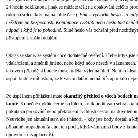
24 hodin odkliknout, jinak se můžete těšit na opakování celého proc
ruku na srdce, kdo má na tohle čas?).
Pak si vytvoříte heslo – a tad
nešetřete na bezpečnosti. Kombinace 123456 nebo heslo fakt není 
nápad, i když je to pohodlné.
Silné heslo vás ochrání před nechtěn
přístupem k vašim údajům.
Občas se stane, že systém chce dodatečné ověření. Třeba když jste 
vdala/oženil a změnili jméno, nebo když něco nesedí v záznamech.
takovém případě si budete muset udělat výlet na úřad. Není to ideáln
aspoň budete mít jistotu, že k vašim datům nemá přístup nikdo nep
Po úspěšném přihlášení máte
okamžitý přehled o všech bodech n
kontě
. Konečně uvidíte černé na bílém, kolik bodů vám sebrala ta b
pokuta za parkování nebo překročení rychlosti cestou na dovolenou
Neuvidíte jen aktuální stav, ale i historii – kdy jste body dostali a k
případně propadnou (a ano, ten pocit, když vám zmizí body z konta,
opravdu k nezaplacení!).