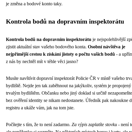
je změna a bodové konto taky.
Kontrola bodů na dopravním inspektorátu
Kontrola bodů na dopravním inspektorátu
je nejspolehlivější zp
zjistit aktuální stav vašeho bodového konta.
Osobní návštěva je
nejpřímější cestou k získání jistoty o počtu vašich bodů
- a upří
z nás by nechtěl mít v téhle věci jasno?
Musíte navštívit dopravní inspektorát Policie ČR v místě vašeho trv
bydliště. Nejde jen tak zaběhnout na jakýkoliv, systém je propojený
trvalým bydlištěm. Občanku nebo jiný doklad si určitě nezapomeňt
bez ověření identity se nikam nedostanete. Úředník pak nakoukne 
registru a ukáže vám, jak na tom jste.
Počítejte s tím, že to není zadarmo.
Za výpis zaplatíte stovku
- není 
ale peněženku si vezměte. Na některých místech berou i karty, ale ra