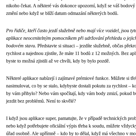
nikoho čekat. A některé vás dokonce upozorní, když se váš bodový 
změní nebo když se blíží datum odmazání některých bodů.
Pro řidiče, kteří často jezdí služebně nebo mají více vozidel, jsou tyt
aplikace neocenitelným pomocníkem při udržování přehledu o jejic
bodovém stavu.
Představte si situaci – jezdíte služebně, občas překr
rychlost a najednou zjistíte, že máte 11 bodů z 12 možných. Bez ap
byste to možná zjistili až ve chvíli, kdy by bylo pozdě.
Některé aplikace nabízejí i zajímavé prémiové funkce. Můžete si tř
nasimulovat, co by se stalo, kdybyste dostali pokutu za rychlost – k
by vám přibylo? Nebo vám spočítají, kdy vám body zmizí, pokud b
jezdit bez problémů. Není to skvělé?
I když jsou aplikace super, pamatujte, že v případě technických pr
nebo když potřebujete oficiální výpis třeba k soudu, můžete vždycky
úřad osobně. Ale upřímně – kdo by to dělal, když má všechno v mo