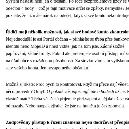
Systém naštěstí není jen o trestání. Po roce bezproblémové jízdy se
odečtou 4 body – což je fajn motivace držet se zpátky, nemyslíte? J
poznáte, že už máte nárok na odečet, když si své konto nekontroluje
Řidiči mají několik možností, jak si své bodové konto zkontrolo
Nejjednodušší je asi Portál občana – přihlásíte se třeba přes bankovn
identitu nebo MojeID a hned vidíte, jak na tom jste. Žádné složité
papírování, žádné fronty. Pokud ale preferujete osobní přístup, můžet
na úřad obce s rozšířenou působností. Za stovku vám tam vytisknou
stav vašeho konta. Jen nezapomeňte občanku!
Možná si říkáte: Proč bych to kontroloval, když mi přece dají vědět
něco provedu? Omyl!
O pokutě vás informují, ale o bodech už ne
. 
vlastně máte? Třeba vás čeká příjemné překvapení a nějaké už se v
odmazaly. Nebo naopak zjistíte, že jste na hraně a je čas zpomalit.
Zodpovědný přístup k řízení znamená nejen dodržovat předpisy