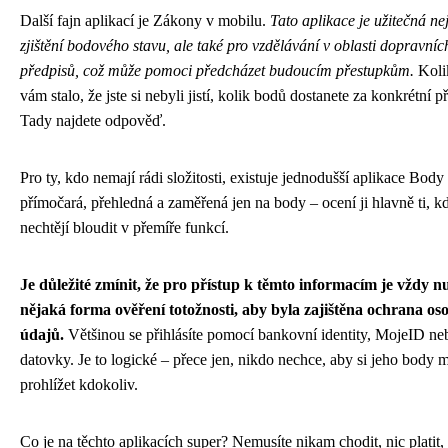
Další fajn aplikací je Zákony v mobilu.
Tato aplikace je užitečná ne
zjištění bodového stavu, ale také pro vzdělávání v oblasti dopravníc
předpisů, což může pomoci předcházet budoucím přestupkům.
Kolik
vám stalo, že jste si nebyli jistí, kolik bodů dostanete za konkrétní 
Tady najdete odpověď.
Pro ty, kdo nemají rádi složitosti, existuje jednodušší aplikace Body 
přímočará, přehledná a zaměřená jen na body – ocení ji hlavně ti, k
nechtějí bloudit v přemíře funkcí.
Je důležité zmínit, že pro přístup k těmto informacím je vždy n
nějaká forma ověření totožnosti, aby byla zajištěna ochrana os
údajů.
Většinou se přihlásíte pomocí bankovní identity, MojeID ne
datovky. Je to logické – přece jen, nikdo nechce, aby si jeho body 
prohlížet kdokoliv.
Co je na těchto aplikacích super? Nemusíte nikam chodit, nic platit,