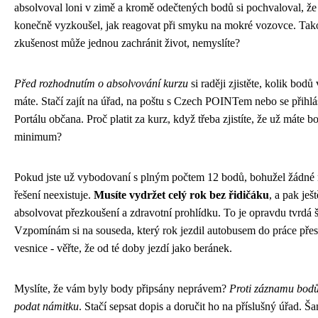
absolvoval loni v zimě a kromě odečtených bodů si pochvaloval, že 
konečně vyzkoušel, jak reagovat při smyku na mokré vozovce. Tak
zkušenost může jednou zachránit život, nemyslíte?
Před rozhodnutím o absolvování kurzu
si raději zjistěte, kolik bodů 
máte. Stačí zajít na úřad, na poštu s Czech POINTem nebo se přihlá
Portálu občana. Proč platit za kurz, když třeba zjistíte, že už máte b
minimum?
Pokud jste už vybodovaní s plným počtem 12 bodů, bohužel žádné 
řešení neexistuje.
Musíte vydržet celý rok bez řidičáku
, a pak ješt
absolvovat přezkoušení a zdravotní prohlídku. To je opravdu tvrdá 
Vzpomínám si na souseda, který rok jezdil autobusem do práce přes 
vesnice - věřte, že od té doby jezdí jako beránek.
Myslíte, že vám byly body připsány neprávem?
Proti záznamu bod
podat námitku
. Stačí sepsat dopis a doručit ho na příslušný úřad. Ša