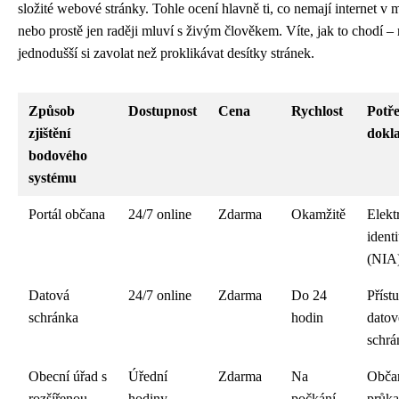
složité webové stránky. Tohle ocení hlavně ti, co nemají internet v 
nebo prostě jen raději mluví s živým člověkem. Víte, jak to chodí –
jednodušší si zavolat než proklikávat desítky stránek.
Způsob
Dostupnost
Cena
Rychlost
Potř
zjištění
dokl
bodového
systému
Portál občana
24/7 online
Zdarma
Okamžitě
Elekt
identi
(NIA
Datová
24/7 online
Zdarma
Do 24
Příst
schránka
hodin
datov
schrá
Obecní úřad s
Úřední
Zdarma
Na
Obča
rozšířenou
hodiny
počkání
průka