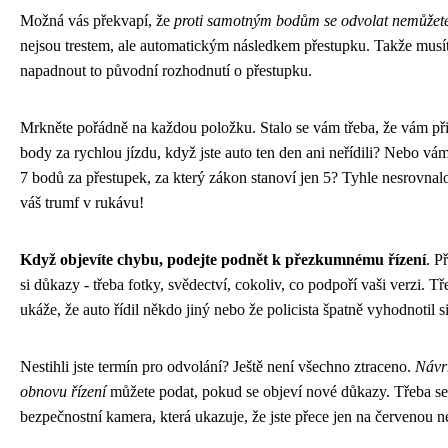
Možná vás překvapí, že
proti samotným bodům se odvolat nemůžet
nejsou trestem, ale automatickým následkem přestupku. Takže musí
napadnout to původní rozhodnutí o přestupku.
Mrkněte pořádně na každou položku. Stalo se vám třeba, že vám při
body za rychlou jízdu, když jste auto ten den ani neřídili? Nebo vám
7 bodů za přestupek, za který zákon stanoví jen 5? Tyhle nesrovnalo
váš trumf v rukávu!
Když objevíte chybu, podejte podnět k přezkumnému řízení
. P
si důkazy - třeba fotky, svědectví, cokoliv, co podpoří vaši verzi. Tř
ukáže, že auto řídil někdo jiný nebo že policista špatně vyhodnotil si
Nestihli jste termín pro odvolání? Ještě není všechno ztraceno.
Návr
obnovu řízení
můžete podat, pokud se objeví nové důkazy. Třeba se
bezpečnostní kamera, která ukazuje, že jste přece jen na červenou ne