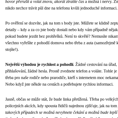
hovor přerušit a volat znovu, akorát ztratíte čas
a možná i nervy. Zn
nikdo nechce trávit půl dne na telefonu kvůli jednoduché informaci.
Po ověření se dozvíte, jak na tom s body jste. Můžete se klidně zepta
detaily – kdy a za co jste body dostali nebo kdy vám případně nějak
pokud budete jezdit bez prohřešků. Není to skvělé? Nemusíte nikam
všechno vyřešíte z pohodlí domova nebo třeba z auta (samozřejmě 
stojíte!).
Největší výhodou je rychlost a pohodlí
. Žádné cestování na úřad,
přihlašování, žádné hesla. Prostě zvednete telefon a voláte. Tohle je 
třeba pro naše rodiče nebo prarodiče, kteří s internetem moc nekama
Nebo když jste někde na cestách a potřebujete rychlou informaci.
Jasně, občas se může stát, že bude linka přetížená. Třeba po velkýc
policejních akcích, kdy spousta řidičů najednou zjišťuje, jak na tom
takových případech se možná nevyhnete čekání a možná bude lepší 