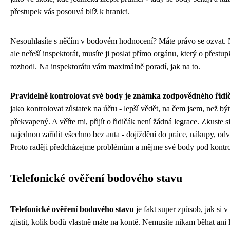
přestupek vás posouvá blíž k hranici.
Nesouhlasíte s něčím v bodovém hodnocení? Máte právo se ozvat.
ale neřeší inspektorát, musíte ji poslat přímo orgánu, který o přestu
rozhodl. Na inspektorátu vám maximálně poradí, jak na to.
Pravidelně kontrolovat své body je známka zodpovědného řidič
jako kontrolovat zůstatek na účtu - lepší vědět, na čem jsem, než být
překvapený. A věřte mi, přijít o řidičák není žádná legrace. Zkuste s
najednou zařídit všechno bez auta - dojíždění do práce, nákupy, odvo
Proto raději předcházejme problémům a mějme své body pod kontro
Telefonické ověření bodového stavu
Telefonické ověření bodového stavu
je fakt super způsob, jak si v
zjistit, kolik bodů vlastně máte na kontě. Nemusíte nikam běhat ani l