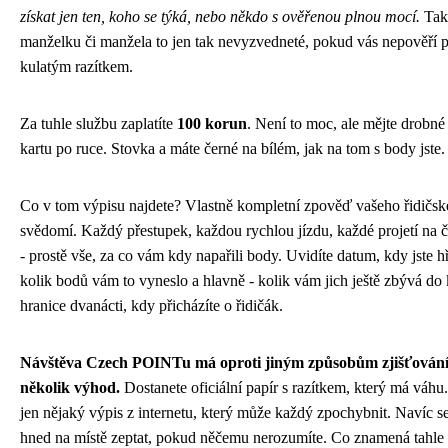
získat jen ten, koho se týká, nebo někdo s ověřenou plnou mocí.
Tak
manželku či manžela to jen tak nevyzvedneté, pokud vás nepověří 
kulatým razítkem.
Za tuhle službu zaplatíte
100 korun
. Není to moc, ale mějte drobné
kartu po ruce. Stovka a máte černé na bílém, jak na tom s body jste.
Co v tom výpisu najdete? Vlastně kompletní zpověď vašeho řidičs
svědomí. Každý přestupek, každou rychlou jízdu, každé projetí na 
- prostě vše, za co vám kdy napařili body. Uvidíte datum, kdy jste hř
kolik bodů vám to vyneslo a hlavně - kolik vám jich ještě zbývá do 
hranice dvanácti, kdy přicházíte o řidičák.
Návštěva Czech POINTu má oproti jiným způsobům zjišťován
několik výhod.
Dostanete oficiální papír s razítkem, který má váhu
jen nějaký výpis z internetu, který může každý zpochybnit. Navíc s
hned na místě zeptat, pokud něčemu nerozumíte. Co znamená tahle