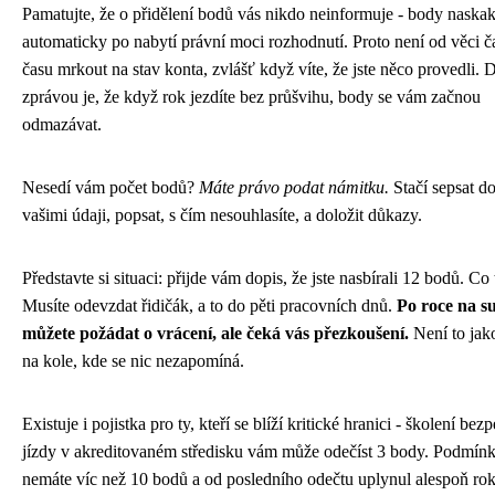
Pamatujte, že o přidělení bodů vás nikdo neinformuje - body naskak
automaticky po nabytí právní moci rozhodnutí. Proto není od věci č
času mrkout na stav konta, zvlášť když víte, že jste něco provedli.
zprávou je, že když rok jezdíte bez průšvihu, body se vám začnou
odmazávat.
Nesedí vám počet bodů?
Máte právo podat námitku.
Stačí sepsat do
vašimi údaji, popsat, s čím nesouhlasíte, a doložit důkazy.
Představte si situaci: přijde vám dopis, že jste nasbírali 12 bodů. Co
Musíte odevzdat řidičák, a to do pěti pracovních dnů.
Po roce na s
můžete požádat o vrácení, ale čeká vás přezkoušení.
Není to jako
na kole, kde se nic nezapomíná.
Existuje i pojistka pro ty, kteří se blíží kritické hranici - školení bez
jízdy v akreditovaném středisku vám může odečíst 3 body. Podmínk
nemáte víc než 10 bodů a od posledního odečtu uplynul alespoň rok