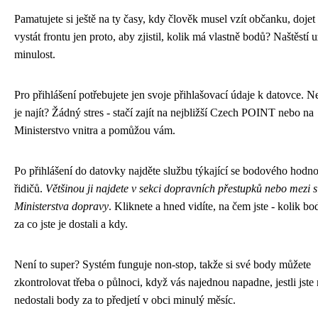
Pamatujete si ještě na ty časy, kdy člověk musel vzít občanku, dojet
vystát frontu jen proto, aby zjistil, kolik má vlastně bodů? Naštěstí u
minulost.
Pro přihlášení potřebujete jen svoje přihlašovací údaje k datovce. 
je najít? Žádný stres - stačí zajít na nejbližší Czech POINT nebo na
Ministerstvo vnitra a pomůžou vám.
Po přihlášení do datovky najděte službu týkající se bodového hodn
řidičů.
Většinou ji najdete v sekci dopravních přestupků nebo mezi 
Ministerstva dopravy
. Kliknete a hned vidíte, na čem jste - kolik bo
za co jste je dostali a kdy.
Není to super? Systém funguje non-stop, takže si své body můžete
zkontrolovat třeba o půlnoci, když vás najednou napadne, jestli jst
nedostali body za to předjetí v obci minulý měsíc.