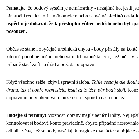
Pamatujte, že bodový systém je nemilosrdný - nezajímá ho, jestli jst
překročili rychlost o 1 km/h omylem nebo schválně.
Jediná cesta k
úspěchu je dokázat, že k přestupku vůbec nedošlo nebo byl špa
posouzen.
Občas se stane i obyčejná úřednická chyba - body přistály na kont
kdo má podobné jméno, nebo vám jich napočítali víc, než měli. V 
případě stačí zajít na úřad a požádat o opravu.
Když všechno selže, zbývá správní žaloba.
Tahle cesta je ale dlouh
drahá, tak si dobře rozmyslete, jestli za to těch pár bodů stojí.
Konzu
dopravním právníkem vám může ušetřit spoustu času i peněz.
Hlídejte si termíny!
Možnosti obrany mají šibeniční lhůty. Nejlepší
kontrolovat si bodové konto pravidelně, abyste případné nesrovnalo
odhalili včas, než se body nasčítají k magické dvanáctce a přijdete o