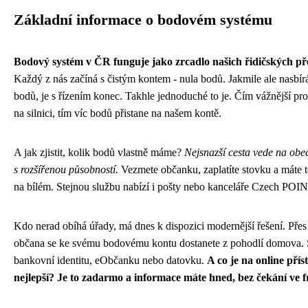
Základní informace o bodovém systému
Bodový systém v ČR funguje jako zrcadlo našich řidičských př
Každý z nás začíná s čistým kontem - nula bodů. Jakmile ale nasbí
bodů, je s řízením konec. Takhle jednoduché to je. Čím vážnější pr
na silnici, tím víc bodů přistane na našem kontě.
A jak zjistit, kolik bodů vlastně máme?
Nejsnazší cesta vede na obe
s rozšířenou působností.
Vezmete občanku, zaplatíte stovku a máte t
na bílém. Stejnou službu nabízí i pošty nebo kanceláře Czech POIN
Kdo nerad obíhá úřady, má dnes k dispozici modernější řešení. Přes
občana se ke svému bodovému kontu dostanete z pohodlí domova. S
bankovní identitu, eObčanku nebo datovku.
A co je na online pří
nejlepší? Je to zadarmo a informace máte hned, bez čekání ve f