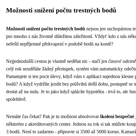
Možnosti snížení počtu trestných bodů
Možnosti snížení počtu trestných bodů
nejsou jen suchopárnou teo
pro mnoho z nás životně důležitou záležitostí. Vždyť kdo z nás něk
neřešil nepříjemné překvapení v podobě bodů na kontě?
Nejjednodušší cestou je vlastně nedělat nic - stačí jen
časové odezně
celý rok neuděláte žádný přestupek, systém vám automaticky odečt
Pamatujete si ten pocit úlevy, když vám v aplikaci najednou klesne 
bodů? A když vydržíte jezdit bez průšvihů delší dobu, postupně se 
dostat až na nulu. Je to jako když splácíte hypotéku - trvá to, ale fun
spolehlivě.
Nemáte čas čekat? Pak je tu možnost absolvovat
školení bezpečné 
některém z akreditovaných center. Jednou za rok si tak můžete koup
3 bodů. Není to zadarmo - připravte si 3500 až 5000 korun. Kamará