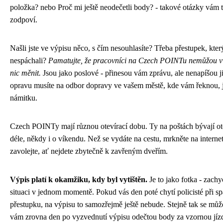
položka? nebo Proč mi ještě neodečetli body? - takové otázky vám 
zodpoví.
Našli jste ve výpisu něco, s čím nesouhlasíte? Třeba přestupek, který
nespáchali?
Pamatujte, že pracovníci na Czech POINTu nemůžou v
nic měnit.
Jsou jako poslové - přinesou vám zprávu, ale nenapíšou ji
opravu musíte na odbor dopravy ve vašem městě, kde vám řeknou, 
námitku.
Czech POINTy mají různou otevírací dobu. Ty na poštách bývají o
déle, někdy i o víkendu. Než se vydáte na cestu, mrkněte na interne
zavolejte, ať nejdete zbytečně k zavřeným dveřím.
Výpis platí k okamžiku, kdy byl vytištěn.
Je to jako fotka - zachy
situaci v jednom momentě. Pokud vás den poté chytí policisté při s
přestupku, na výpisu to samozřejmě ještě nebude. Stejně tak se může
vám zrovna den po vyzvednutí výpisu odečtou body za vzornou jíz