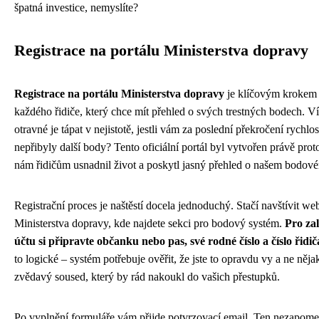
špatná investice, nemyslíte?
Registrace na portálu Ministerstva dopravy
Registrace na portálu Ministerstva dopravy
je klíčovým krokem
každého řidiče, který chce mít přehled o svých trestných bodech. Ví
otravné je tápat v nejistotě, jestli vám za poslední překročení rychlos
nepřibyly další body? Tento oficiální portál byl vytvořen právě prot
nám řidičům usnadnil život a poskytl jasný přehled o našem bodov
Registrační proces je naštěstí docela jednoduchý. Stačí navštívit we
Ministerstva dopravy, kde najdete sekci pro bodový systém.
Pro za
účtu si připravte občanku nebo pas, své rodné číslo a číslo řidi
to logické – systém potřebuje ověřit, že jste to opravdu vy a ne něja
zvědavý soused, který by rád nakoukl do vašich přestupků.
Po vyplnění formuláře vám přijde potvrzovací email. Ten nezapome