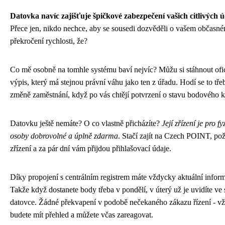
Datovka navíc zajišťuje špičkové zabezpečení vašich citlivých 
Přece jen, nikdo nechce, aby se sousedi dozvěděli o vašem občasn
překročení rychlosti, že?
Co mě osobně na tomhle systému baví nejvíc? Můžu si stáhnout ofic
výpis, který má stejnou právní váhu jako ten z úřadu. Hodí se to třeb
změně zaměstnání, když po vás chtějí potvrzení o stavu bodového k
Datovku ještě nemáte? O co vlastně přicházíte?
Její zřízení je pro fy
osoby dobrovolné a úplně zdarma
. Stačí zajít na Czech POINT, po
zřízení a za pár dní vám přijdou přihlašovací údaje.
Díky propojení s centrálním registrem máte vždycky aktuální infor
Takže když dostanete body třeba v pondělí, v úterý už je uvidíte ve
datovce. Žádné překvapení v podobě nečekaného zákazu řízení - v
budete mít přehled a můžete včas zareagovat.