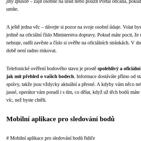
jiný způsob
– zajít osobně na úřad nebo použít Portál občana, poku
umíte.
A ještě jedna věc – dávejte si pozor na svoje osobní údaje. Volat bys
jedině na oficiální číslo Ministerstva dopravy. Pokud máte pocit, že
nehraje, radši zavěste a číslo si ověřte na oficiálních stránkách. V d
době není radno riskovat.
Telefonické ověření bodového stavu je prostě
spolehlivý a oficiáln
jak mít přehled o vašich bodech
. Informace dostáváte přímo od st
správy, takže jsou vždycky aktuální a přesné. A kdyby vám něco ne
jasné, operátor vám poradí i s tím, co dělat, když už těch bodů máte
víc, než byste chtěli.
Mobilní aplikace pro sledování bodů
# Mobilní aplikace pro sledování bodů řidiče