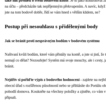
také mít přehled o svém bodovém kontě
. Je to jako kontrolovat z
na účtu – předcházíte tak nepříjemným překvapením. A navíc, když 
jste na tom bodově dobře, řídí se vám hned s větším klidem, ne?
Postup při nesouhlasu s přidělenými body
Jak se bránit proti nesprávným bodům v bodovém systému
Naštvaní kvůli bodům, které vám přistály na kontě, a jste si jistí, že
nemají co dělat? Nezoufejte! Systém má svoje mouchy, ale i cesty, j
bránit.
Nejdřív si pořiďte výpis z bodového hodnocení
- zajdete na nejbl
obecní úřad s rozšířenou působností nebo se přihlásíte do Portálu o
pohodlí domova. Koukněte na všechny položky a zjistěte, co vám v
připsali.