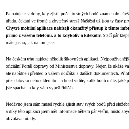
Pamatujete si doby, kdy zjistit počet trestných bodů znamenalo náv
úřadu, čekání ve frontě a zbytečný stres? Naštěstí už jsou ty časy pr
Chytré mobilní aplikace nabízejí okamžitý přístup k těmto inf
přímo z vašeho telefonu, a to kdykoliv a kdekoliv.
Stačí pár klepn
máte jasno, jak na tom jste.
Na českém trhu najdete několik šikovných aplikací. Nejpoužívanější
oficiální Portál dopravy od Ministerstva dopravy. Nejen že ukáže v
ale nabídne i přehled o vašem řidičáku a dalších dokumentech. Přihl
přes datovku nebo eIdentitu – a hned vidíte, kolik bodů máte, jaké 
jste spáchali a kdy vám vyprší řidičák.
Nedávno jsem sám musel rychle zjistit stav svých bodů před služebn
a díky této aplikaci jsem měl informace během pár vteřin, místo aby
obvolával úřady.