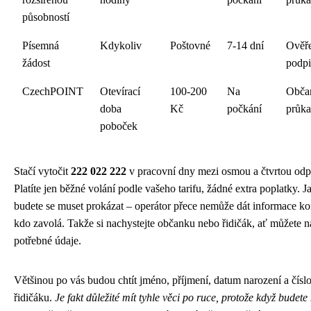
působností
Písemná
Kdykoliv
Poštovné
7-14 dní
Ověř
žádost
podpi
CzechPOINT
Otevírací
100-200
Na
Obča
doba
Kč
počkání
průka
poboček
Stačí vytočit
222 022 222
v pracovní dny mezi osmou a čtvrtou odp
Platíte jen běžné volání podle vašeho tarifu, žádné extra poplatky. J
budete se muset prokázat – operátor přece nemůže dát informace k
kdo zavolá. Takže si nachystejte občanku nebo řidičák, ať můžete n
potřebné údaje.
Většinou po vás budou chtít jméno, příjmení, datum narození a čísl
řidičáku.
Je fakt důležité mít tyhle věci po ruce, protože když budete