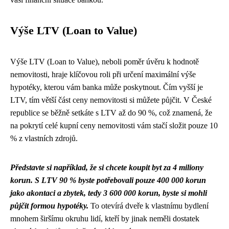
Výše LTV (Loan to Value)
Výše LTV (Loan to Value), neboli poměr úvěru k hodnotě
nemovitosti, hraje klíčovou roli při určení maximální výše
hypotéky, kterou vám banka může poskytnout. Čím vyšší je
LTV, tím větší část ceny nemovitosti si můžete půjčit. V České
republice se běžně setkáte s LTV až do 90 %, což znamená, že
na pokrytí celé kupní ceny nemovitosti vám stačí složit pouze 10
% z vlastních zdrojů.
Představte si například, že si chcete koupit byt za 4 miliony
korun. S LTV 90 % byste potřebovali pouze 400 000 korun
jako akontaci a zbytek, tedy 3 600 000 korun, byste si mohli
půjčit formou hypotéky.
To otevírá dveře k vlastnímu bydlení
mnohem širšímu okruhu lidí, kteří by jinak neměli dostatek