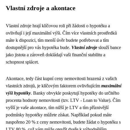
Vlastní zdroje a akontace
Vlastní zdroje hrají klíčovou roli při žádosti o hypotéku a
ovlivňují i její maximální výši. Čím více vlastních prostředků
máte k dispozici, tím menší úvěr budete potřebovat a tím
dostupnější pro vás hypotéka bude.
Vlastní zdroje
slouží bance
jako jistota a zároveň dokládají vaši finanční stabilitu a
schopnost splácet.
Akontace, tedy část kupní ceny nemovitosti hrazená z vašich
vlastních zdrojů, je klíčovým faktorem ovlivňujícím
maximální
výši hypotéky
. Banky obvykle poskytují hypotéky do určitého
procenta hodnoty nemovitosti (tzv. LTV - Loan to Value). Čím
vyšší je vaše akontace, tím nižší je LTV a tím příznivější
podmínky hypotéky můžete získat. Například pokud máte
naspořeno 20 % z ceny nemovitosti, budete žádat o hypotéku s
LTV 80 %, což vám může otevřít dveře k výhodnějším