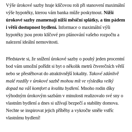
Výše úrokové sazby hraje klíčovou roli při stanovení maximální
výše hypotéky, kterou vám banka může poskytnout.
Nižší
úrokové sazby znamenají nižší měsíční splátky, a tím pádem
i větší dostupnost bydlení.
Informace o maximální výši
hypotéky jsou proto klíčové pro plánování vašeho rozpočtu a
nalezení ideální nemovitosti.
Představte si, že snížení úrokové sazby o pouhý jeden procentní
bod vám umožní pořídit si byt o několik metrů čtverečních větší
nebo se přestěhovat do atraktivnější lokality.
Takové zdánlivě
malé rozdíly v úrokové sazbě mohou mít ve výsledku velký
dopad na váš komfort a kvalitu bydlení.
Mnoho rodin díky
výhodným úrokovým sazbám v minulosti realizovalo své sny o
vlastním bydlení a dnes si užívají bezpečí a stability domova.
Nechte se inspirovat jejich příběhy a vykročte směle vstříc
vlastnímu bydlení!