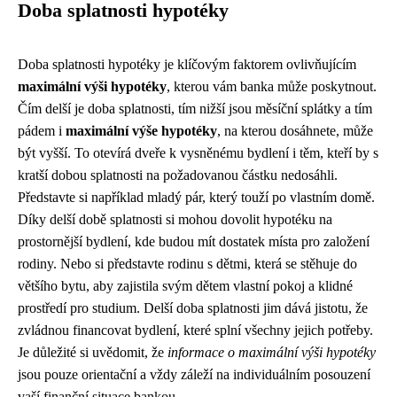
Doba splatnosti hypotéky
Doba splatnosti hypotéky je klíčovým faktorem ovlivňujícím
maximální výši hypotéky
, kterou vám banka může poskytnout.
Čím delší je doba splatnosti, tím nižší jsou měsíční splátky a tím
pádem i
maximální výše hypotéky
, na kterou dosáhnete, může
být vyšší. To otevírá dveře k vysněnému bydlení i těm, kteří by s
kratší dobou splatnosti na požadovanou částku nedosáhli.
Představte si například mladý pár, který touží po vlastním domě.
Díky delší době splatnosti si mohou dovolit hypotéku na
prostornější bydlení, kde budou mít dostatek místa pro založení
rodiny. Nebo si představte rodinu s dětmi, která se stěhuje do
většího bytu, aby zajistila svým dětem vlastní pokoj a klidné
prostředí pro studium. Delší doba splatnosti jim dává jistotu, že
zvládnou financovat bydlení, které splní všechny jejich potřeby.
Je důležité si uvědomit, že
informace o maximální výši hypotéky
jsou pouze orientační a vždy záleží na individuálním posouzení
vaší finanční situace bankou.