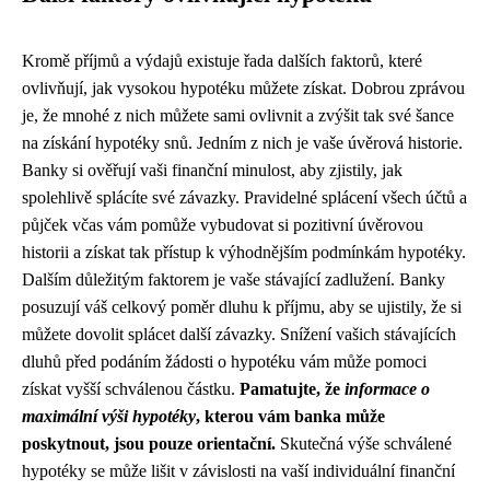
Kromě příjmů a výdajů existuje řada dalších faktorů, které
ovlivňují, jak vysokou hypotéku můžete získat. Dobrou zprávou
je, že mnohé z nich můžete sami ovlivnit a zvýšit tak své šance
na získání hypotéky snů. Jedním z nich je vaše úvěrová historie.
Banky si ověřují vaši finanční minulost, aby zjistily, jak
spolehlivě splácíte své závazky. Pravidelné splácení všech účtů a
půjček včas vám pomůže vybudovat si pozitivní úvěrovou
historii a získat tak přístup k výhodnějším podmínkám hypotéky.
Dalším důležitým faktorem je vaše stávající zadlužení. Banky
posuzují váš celkový poměr dluhu k příjmu, aby se ujistily, že si
můžete dovolit splácet další závazky. Snížení vašich stávajících
dluhů před podáním žádosti o hypotéku vám může pomoci
získat vyšší schválenou částku.
Pamatujte, že
informace o
maximální výši hypotéky
, kterou vám banka může
poskytnout, jsou pouze orientační.
Skutečná výše schválené
hypotéky se může lišit v závislosti na vaší individuální finanční