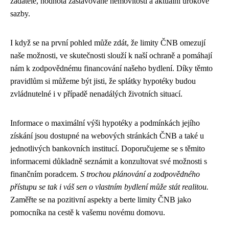
žadatele, hodnota zastavované nemovitosti a aktuální úrokové
sazby.
I když se na první pohled může zdát, že limity ČNB omezují
naše možnosti, ve skutečnosti slouží k naší ochraně a pomáhají
nám k zodpovědnému financování našeho bydlení. Díky těmto
pravidlům si můžeme být jisti, že splátky hypotéky budou
zvládnutelné i v případě nenadálých životních situací.
Informace o maximální výši hypotéky a podmínkách jejího
získání jsou dostupné na webových stránkách ČNB a také u
jednotlivých bankovních institucí. Doporučujeme se s těmito
informacemi důkladně seznámit a konzultovat své možnosti s
finančním poradcem.
S trochou plánování a zodpovědného
přístupu se tak i váš sen o vlastním bydlení může stát realitou.
Zaměřte se na pozitivní aspekty a berte limity ČNB jako
pomocníka na cestě k vašemu novému domovu.