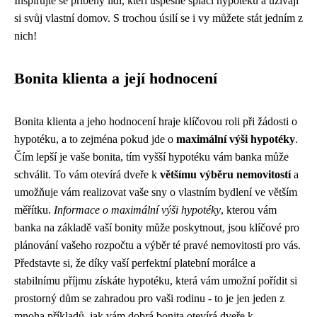
Inspirujte se příběhy lidí, kteří úspěšně splácí hypotéku a užívají
si svůj vlastní domov. S trochou úsilí se i vy můžete stát jedním z
nich!
Bonita klienta a její hodnocení
Bonita klienta a jeho hodnocení hraje klíčovou roli při žádosti o
hypotéku, a to zejména pokud jde o
maximální výši hypotéky
.
Čím lepší je vaše bonita, tím vyšší hypotéku vám banka může
schválit. To vám otevírá dveře k
většímu výběru nemovitostí
a
umožňuje vám realizovat vaše sny o vlastním bydlení ve větším
měřítku.
Informace o maximální výši hypotéky
, kterou vám
banka na základě vaší bonity může poskytnout, jsou klíčové pro
plánování vašeho rozpočtu a výběr té pravé nemovitosti pro vás.
Představte si, že díky vaší perfektní platební morálce a
stabilnímu příjmu získáte hypotéku, která vám umožní pořídit si
prostorný dům se zahradou pro vaši rodinu - to je jen jeden z
mnoha příkladů, jak vám dobrá bonita otevírá dveře k